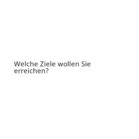
Welche Ziele wollen Sie
erreichen?
Schaffen Sie ein Arbeitsklima für Ihre
Mitarbeiter, das motiviert und Freude an der
Arbeit
bereitet.
Steigern Sie die Umsatzzahlen
Ihres Teams
durch den direkteren Kontakt zum Kunden.
Erhöhen Sie die Effizienz und
Produktivität
Ihrer Mitarbeiter.
Nutzen Sie Ihre Energien für das Wachstum