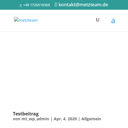
kontakt@metzteam.de
+49 1726519369
Testbeitrag
von
mt_wp_admin
|
Apr. 4, 2020
|
Allgemein